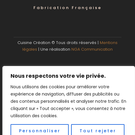
Fabrication Française
Cuisine Création © Tous droits réservés |
Mentions
légales
| Une réalisation
NGA Communication
Nous respectons votre vie privée.
Nous utilisons des cookies pour améliorer votre
expérience de navigation, diffuser des publicités ou
des contenus personnalisés et analyser notre trafic. En
Nos horaires d'ouverture
cliquant sur « Tout accepter », vous consentez à notre
utilisation des cookies.
Jeudi - Vendredi - Samedi :
9h-12h et 14h-18h
Personnaliser
Tout rejeter
Lundi - Mardi - Mercredi : en installation